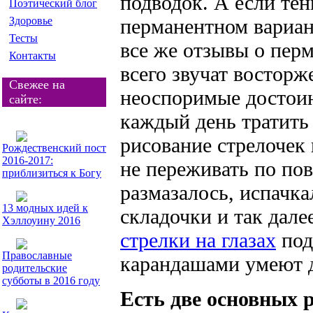
подводок. А если тен
Поэтический блог
Здоровье
перманентном вариант
Тесты
все же отзывы о пер
Контакты
всего звучат восторж
Свежее на
неоспоримые достоин
сайте:
каждый день тратить
рисование стрелочек
Рождественский пост
2016-2017:
не переживать по пово
приблизиться к Богу
размазалось, испачка
13 модных идей к
складочки и так дале
Хэллоуину 2016
стрелки на глазах
под
Православные
карандашами умеют д
родительские
субботы в 2016 году
Есть две основных 