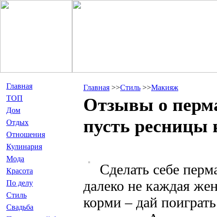
Главная
Главная
>>
Стиль
>>
Макияж
ТОП
Отзывы о перм
Дом
пусть ресницы 
Отдых
Отношения
Кулинария
Мода
Сделать себе перм
Красота
далеко не каждая жен
По делу
Стиль
корми – дай поиграть
Свадьба