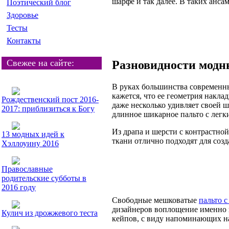
шарфе и так далее. В таких анс
Поэтический блог
Здоровье
Тесты
Контакты
Свежее на сайте:
Разновидности модн
В руках большинства современны
кажется, что ее геометрия накл
Рождественский пост 2016-
даже несколько удивляет своей ш
2017: приблизиться к Богу
длинное шикарное пальто с легк
Из драпа и шерсти с контрастно
13 модных идей к
ткани отлично подходят для соз
Хэллоуину 2016
Православные
родительские субботы в
2016 году
Свободные мешковатые
пальто с
дизайнеров воплощение именно в
Кулич из дрожжевого теста
кейпов, с виду напоминающих на