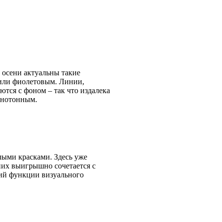
и осени актуальны такие
 или фиолетовым. Линии,
тся с фоном – так что издалека
однотонным.
тлыми красками. Здесь уже
них выигрышно сочетается с
щий функции визуального