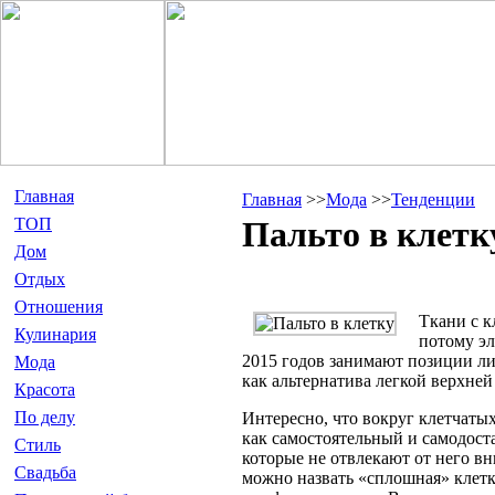
Главная
Главная
>>
Мода
>>
Тенденции
ТОП
Пальто в клетк
Дом
Отдых
Отношения
Ткани с к
Кулинария
потому эл
2015 годов занимают позиции ли
Мода
как альтернатива легкой верхней
Красота
По делу
Интересно, что вокруг клетчатых
как самостоятельный и самодост
Стиль
которые не отвлекают от него в
Свадьба
можно назвать «сплошная» клетка