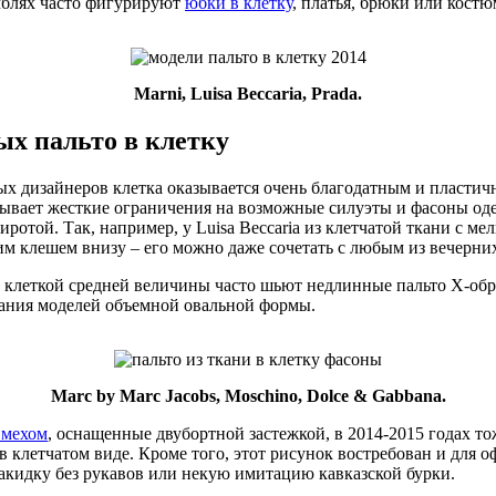
амблях часто фигурируют
юбки в клетку
, платья, брюки или кост
Marni, Luisa Beccaria, Prada.
ых пальто в клетку
х дизайнеров клетка оказывается очень благодатным и пластич
адывает жесткие ограничения на возможные силуэты и фасоны од
иротой. Так, например, у Luisa Beccaria из клетчатой ткани с м
им клешем внизу – его можно даже сочетать с любым из вечерних
й клеткой средней величины часто шьют недлинные пальто Х-обр
дания моделей объемной овальной формы.
Marc by Marc Jacobs, Moschino, Dolce & Gabbana.
 мехом
, оснащенные двубортной застежкой, в 2014-2015 годах т
 клетчатом виде. Кроме того, этот рисунок востребован и для 
кидку без рукавов или некую имитацию кавказской бурки.