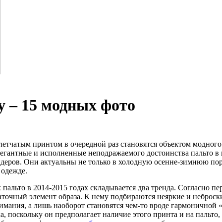
у – 15 модных фото
летчатым принтом в очередной раз становятся объектом модного
егантные и исполненные неподражаемого достоинства пальто в 
деров. Они актуальны не только в холодную осенне-зимнюю пору,
 одежде.
 пальто в 2014-2015 годах складывается два тренда. Согласно пе
аточный элемент образа. К нему подбираются неяркие и неброск
нимания, а лишь наоборот становятся чем-то вроде гармоничной 
, поскольку он предполагает наличие этого принта и на пальто, и