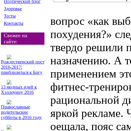
Поэтический блог
Здоровье
Тесты
вопрос «как выб
Контакты
похудения?» сле
Свежее на
сайте:
твердо решили п
назначению. А т
Рождественский пост
2016-2017:
применением эт
приблизиться к Богу
фитнес-трениро
13 модных идей к
Хэллоуину 2016
рациональной ди
Православные
яркой рекламе. 
родительские
субботы в 2016 году
оещала, пояс сам